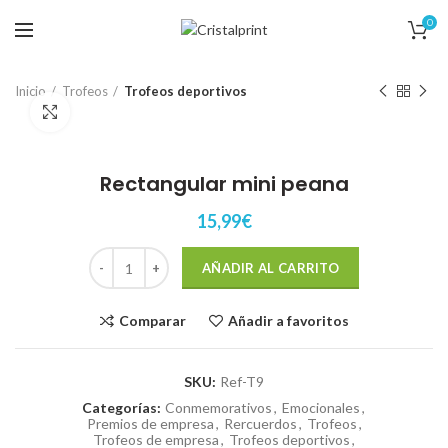
0
Inicio
Trofeos
Trofeos deportivos
Click to enlarge
Rectangular mini peana
15,99
€
Rectangular mini peana cantidad
AÑADIR AL CARRITO
Comparar
Añadir a favoritos
SKU:
Ref-T9
Categorías:
Conmemorativos
,
Emocionales
,
Premios de empresa
,
Rercuerdos
,
Trofeos
,
Trofeos de empresa
,
Trofeos deportivos
,