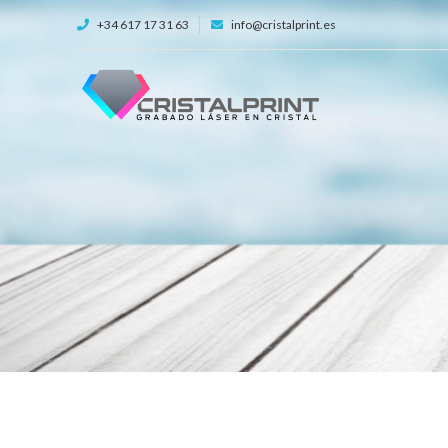
+34 617 17 31 63
info@cristalprint.es
ENVÍANOS TU CONSULTA