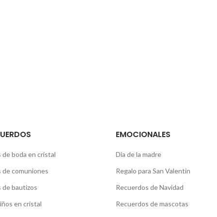
Tienes alguna pregunta par
Conócenos en nuestra secci
CUERDOS
EMOCIONALES
de boda en cristal
Dia de la madre
 de comuniones
Regalo para San Valentin
 de bautizos
Recuerdos de Navidad
iños en cristal
Recuerdos de mascotas