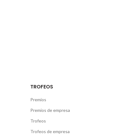
29010 – Málaga
a nosotros?
ón de nosotros.
TROFEOS
Premios
Premios de empresa
Trofeos
Trofeos de empresa