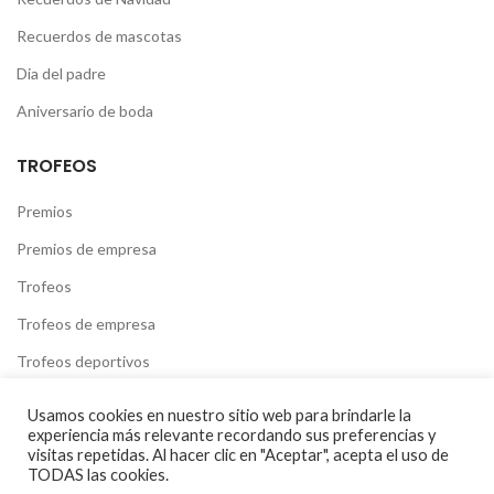
Recuerdos de mascotas
Dia del padre
Aniversario de boda
TROFEOS
Premios
Premios de empresa
Trofeos
Trofeos de empresa
Trofeos deportivos
Trofeos profesionales
Usamos cookies en nuestro sitio web para brindarle la
experiencia más relevante recordando sus preferencias y
visitas repetidas. Al hacer clic en "Aceptar", acepta el uso de
TODAS las cookies.
H
CRISTALPRINT
2021 CREATED BY
OVERESTUDIO
. MARKETING Y