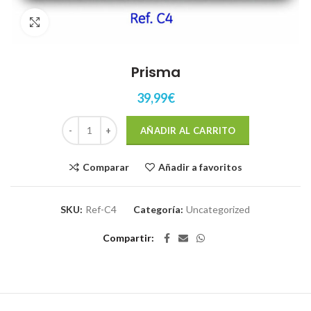
Click to enlarge
Prisma
39,99
€
Prisma cantidad
AÑADIR AL CARRITO
Comparar
Añadir a favoritos
SKU:
Ref-C4
Categoría:
Uncategorized
Compartir