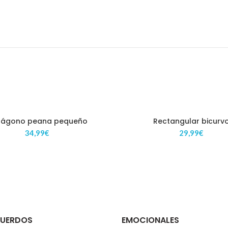
tágono peana pequeño
Rectangular bicurv
34,99
€
29,99
€
CUERDOS
EMOCIONALES